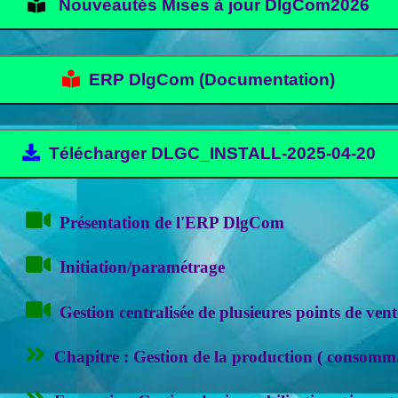
Nouveautés Mises à jour DlgCom2026
ERP DlgCom (Documentation)
Télécharger DLGC_INSTALL-2025-04-20
Présentation de l'ERP DlgCom
Initiation/paramétrage
Gestion centralisée de plusieures points de ve
Chapitre : Gestion de la production ( consomm