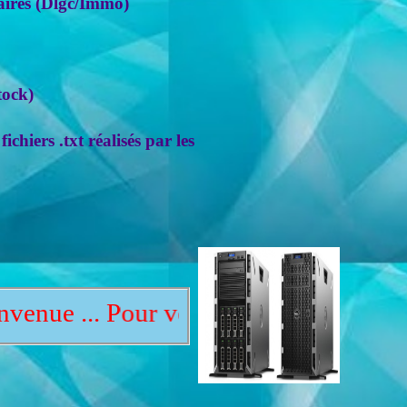
aires (Dlgc/Immo)
tock)
chiers .txt réalisés par les
 Pour vous servir, contactez nous au 